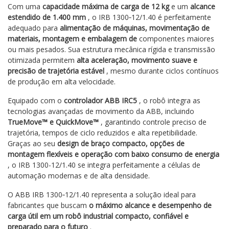
Com uma
capacidade máxima de carga de 12 kg
e um
alcance
estendido de 1.400 mm
, o IRB 1300‑12/1.40 é perfeitamente
adequado para
alimentação de máquinas, movimentação de
materiais, montagem e embalagem de
componentes maiores
ou mais pesados. Sua estrutura mecânica rígida e transmissão
otimizada permitem
alta aceleração, movimento suave e
precisão de trajetória estável
, mesmo durante ciclos contínuos
de produção em alta velocidade.
Equipado com o
controlador ABB IRC5
, o robô integra as
tecnologias avançadas de movimento da ABB, incluindo
TrueMove™ e QuickMove™
, garantindo controle preciso de
trajetória, tempos de ciclo reduzidos e alta repetibilidade.
Graças ao seu
design de braço compacto, opções de
montagem flexíveis e operação com baixo consumo de energia
, o IRB 1300-12/1.40 se integra perfeitamente a células de
automação modernas e de alta densidade.
O ABB IRB 1300‑12/1.40 representa a solução ideal para
fabricantes que buscam
o máximo alcance e desempenho de
carga útil em um robô industrial compacto, confiável e
preparado para o futuro
.