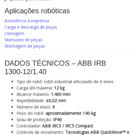
Aplicações robóticas
Assistência à imprensa
Carga e descarga de peças
Usinagem
Manuseio de peças
Montagem de peças
DADOS TÉCNICOS – ABB IRB
1300‑12/1.40
Tipo de robô: robô industrial articulado de 6 eixos
Carga útil máxima:
12 kg
Alcance máximo:
1.400 mm
Repetibilidade:
±0,02 mm
Número de eixos:
6
Peso do robô:
aproximadamente 140 kg
Grau de proteção:
IP40
Controlador:
ABB IRC5 / IRC5 Compact
Controle de movimento:
Tecnologias ABB QuickMove™ e