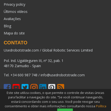
Privacy policy
Últimos vídeos
Avaliações
Blog
Mapa do site
CONTATO
Usedrobotstrade.com / Global Robotic Services Limited
Pol. Ind. Ugaldeguren III, nº 32, pab. 1
48170 Zamudio - Spain
Tel.
+34 600 987 748
/
info@usedrobotstrade.com
Este site utiliza cookies, o que permite o controle de visitas únicas
para facilitar a navegação do site. ”Se você continuar navegando,
COPYRIGHT 2026 © USEDROBOTSTRADE.COM. TODOS OS
estará concordando com o seu uso. Você pode revogar seu
DIREITOS RESERVADOS
consentimento e obter mais informações consultando nossa
Política