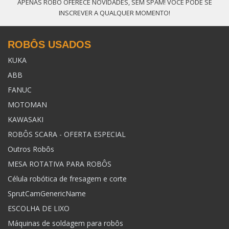
APENAS ROBÔ OFERECE NOVIDADES, SEM SPAM! VOCÊ PODE SE
INSCREVER A QUALQUER MOMENTO!
ROBÔS USADOS
KUKA
ABB
FANUC
MOTOMAN
KAWASAKI
ROBÔS SCARA - OFERTA ESPECIAL
Outros Robôs
MESA ROTATIVA PARA ROBÔS
Célula robótica de fresagem e corte
SprutCamGenericName
ESCOLHA DE LIXO
Máquinas de soldagem para robôs