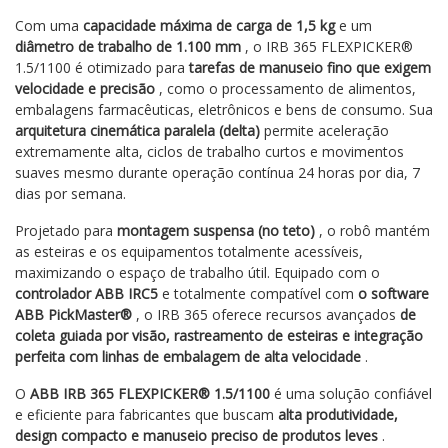
Com uma
capacidade máxima de carga de 1,5 kg
e um
diâmetro de trabalho de 1.100 mm
, o IRB 365 FLEXPICKER®
1.5/1100 é otimizado para
tarefas de manuseio fino que exigem
velocidade e precisão
, como o processamento de alimentos,
embalagens farmacêuticas, eletrônicos e bens de consumo. Sua
arquitetura cinemática paralela (delta)
permite aceleração
extremamente alta, ciclos de trabalho curtos e movimentos
suaves mesmo durante operação contínua 24 horas por dia, 7
dias por semana.
Projetado para
montagem suspensa (no teto)
, o robô mantém
as esteiras e os equipamentos totalmente acessíveis,
maximizando o espaço de trabalho útil. Equipado com o
controlador ABB IRC5
e totalmente compatível com
o software
ABB PickMaster®
, o IRB 365 oferece recursos avançados
de
coleta guiada por visão, rastreamento de esteiras e integração
perfeita com linhas de embalagem de alta velocidade
.
O
ABB IRB 365 FLEXPICKER® 1.5/1100
é uma solução confiável
e eficiente para fabricantes que buscam
alta produtividade,
design compacto e manuseio preciso de produtos leves
.