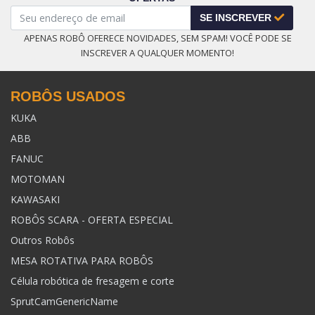
SE INSCREVER
APENAS ROBÔ OFERECE NOVIDADES, SEM SPAM! VOCÊ PODE SE
INSCREVER A QUALQUER MOMENTO!
ROBÔS USADOS
KUKA
ABB
FANUC
MOTOMAN
KAWASAKI
ROBÔS SCARA - OFERTA ESPECIAL
Outros Robôs
MESA ROTATIVA PARA ROBÔS
Célula robótica de fresagem e corte
SprutCamGenericName