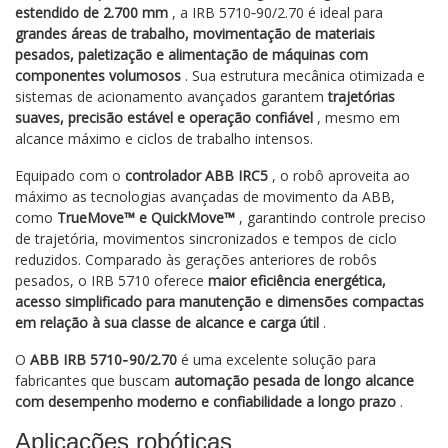
estendido de 2.700 mm
, a IRB 5710‑90/2.70 é ideal para
grandes áreas de trabalho, movimentação de materiais
pesados, paletização e alimentação de máquinas com
componentes volumosos
. Sua estrutura mecânica otimizada e
sistemas de acionamento avançados garantem
trajetórias
suaves, precisão estável e operação confiável
, mesmo em
alcance máximo e ciclos de trabalho intensos.
Equipado com o
controlador ABB IRC5
, o robô aproveita ao
máximo as tecnologias avançadas de movimento da ABB,
como
TrueMove™ e QuickMove™
, garantindo controle preciso
de trajetória, movimentos sincronizados e tempos de ciclo
reduzidos. Comparado às gerações anteriores de robôs
pesados, o IRB 5710 oferece
maior eficiência energética,
acesso simplificado para manutenção e dimensões compactas
em relação à sua classe de alcance e carga útil
.
O
ABB IRB 5710‑90/2.70
é uma excelente solução para
fabricantes que buscam
automação pesada de longo alcance
com desempenho moderno e confiabilidade a longo prazo
.
Aplicações robóticas