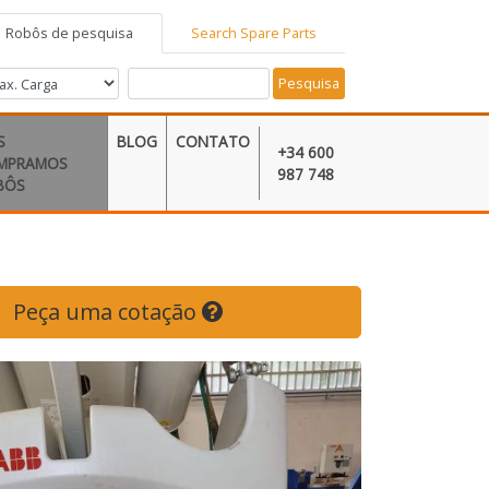
Robôs de pesquisa
Search Spare Parts
Pesquisa
S
BLOG
CONTATO
+34 600
MPRAMOS
987 748
BÔS
Peça uma cotação