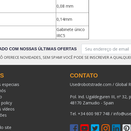
0,08 mm
0,14mm
Gabinete único
IRC5
ADO COM NOSSAS ÚLTIMAS OFERTAS
Ô OFERECE NOVIDADES, SEM SPAM! VOCÊ PODE SE INSCREVER A QUALQU
KS
CONTATO
s especiais
Usedrobotstrade.com / Global R
nós
o
Pol. Ind. Ugaldeguren III, nº 32, 
 policy
48170 Zamudio - Spain
s vídeos
Tel.
+34 600 987 748
/
info@use
ções
o site