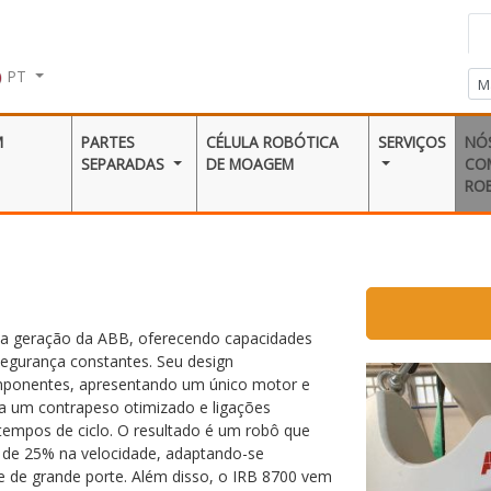
PT
M
PARTES
CÉLULA ROBÓTICA
SERVIÇOS
NÓ
SEPARADAS
DE MOAGEM
CO
RO
ava geração da ABB, oferecendo capacidades
egurança constantes. Seu design
omponentes, apresentando um único motor e
 a um contrapeso otimizado e ligações
 tempos de ciclo. O resultado é um robô que
 de 25% na velocidade, adaptando-se
 de grande porte. Além disso, o IRB 8700 vem