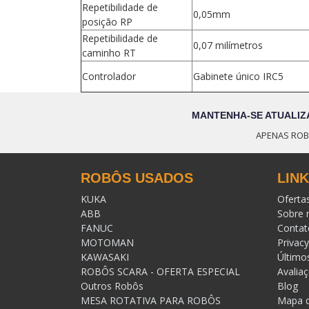
Repetibilidade de
0,05mm
posição RP
Repetibilidade de
0,07 milímetros
caminho RT
Controlador
Gabinete único IRC5
MANTENHA-SE ATUALIZ
APENAS ROB
ROBÔS USADOS
LIN
KUKA
Oferta
ABB
Sobre 
FANUC
Contat
MOTOMAN
Privacy
KAWASAKI
Último
ROBÔS SCARA - OFERTA ESPECIAL
Avalia
Outros Robôs
Blog
MESA ROTATIVA PARA ROBÔS
Mapa d