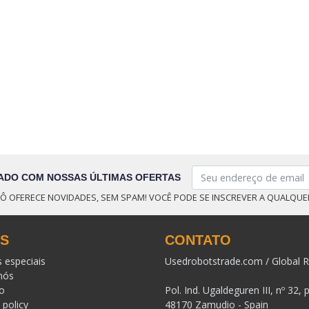
ADO COM NOSSAS ÚLTIMAS OFERTAS
Ô OFERECE NOVIDADES, SEM SPAM! VOCÊ PODE SE INSCREVER A QUALQU
KS
CONTATO
s especiais
Usedrobotstrade.com / Global R
nós
o
Pol. Ind. Ugaldeguren III, nº 32, 
 policy
48170 Zamudio - Spain