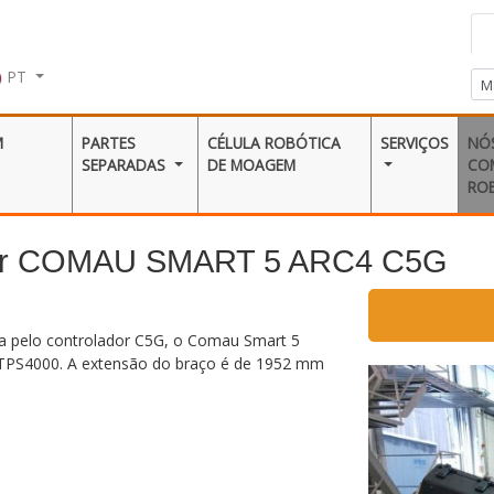
PT
M
PARTES
CÉLULA ROBÓTICA
SERVIÇOS
NÓ
SEPARADAS
DE MOAGEM
CO
RO
dor COMAU SMART 5 ARC4 C5G
a pelo controlador C5G, o Comau Smart 5
 TPS4000. A extensão do braço é de 1952 mm