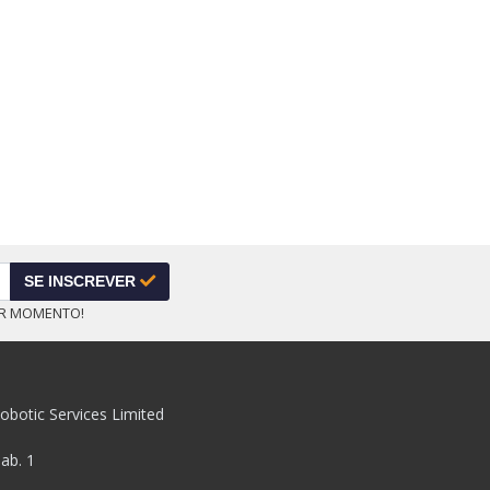
SE INSCREVER
ER MOMENTO!
obotic Services Limited
pab. 1