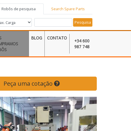
Robôs de pesquisa
Search Spare Parts
Pesquisa
S
BLOG
CONTATO
+34 600
MPRAMOS
987 748
BÔS
Peça uma cotação