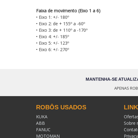
Faixa de movimento (Eixo 1 a 6)
• Eixo 1: +/- 180º
• Eixo 2: de + 155º a -60º
• Eixo 3: de + 110º a -170º
• Eixo 4: +/- 185º
• Eixo 5: +/- 123º
• Eixo 6: +/- 270º
MANTENHA-SE ATUALIZ
APENAS ROB
ROBÔS USADOS
LIN
KUKA
Oferta
ABB
Sobre 
FANUC
Contat
MOTOMAN
Privacy