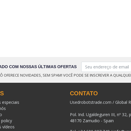
ADO COM NOSSAS ÚLTIMAS OFERTAS
Ô OFERECE NOVIDADES, SEM SPAM! VOCÊ PODE SE INSCREVER A QUALQU
KS
CONTATO
s especiais
Usedrobotstrade.com / Global R
nós
o
Pol. Ind. Ugaldeguren III, nº 32, 
 policy
48170 Zamudio - Spain
s vídeos