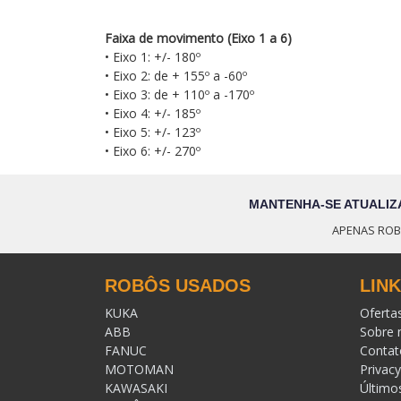
Faixa de movimento (Eixo 1 a 6)
• Eixo 1: +/- 180º
• Eixo 2: de + 155º a -60º
• Eixo 3: de + 110º a -170º
• Eixo 4: +/- 185º
• Eixo 5: +/- 123º
• Eixo 6: +/- 270º
MANTENHA-SE ATUALIZ
APENAS ROB
ROBÔS USADOS
LIN
KUKA
Oferta
ABB
Sobre 
FANUC
Contat
MOTOMAN
Privacy
KAWASAKI
Último