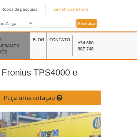
Robôs de pesquisa
Search Spare Parts
Pesquisa
S
BLOG
CONTATO
+34 600
MPRAMOS
987 748
BÔS
 Fronius TPS4000 e
Peça uma cotação