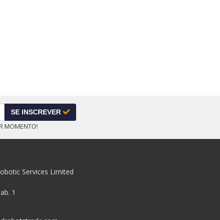
SE INSCREVER
ER MOMENTO!
obotic Services Limited
pab. 1