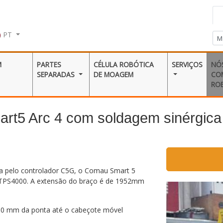
PT
M
PARTES
CÉLULA ROBÓTICA
SERVIÇOS
NÓ
SEPARADAS
DE MOAGEM
CO
RO
t5 Arc 4 com soldagem sinérgica
a pelo controlador C5G, o Comau Smart 5
s TPS4000. A extensão do braço é de 1952mm
000 mm da ponta até o cabeçote móvel