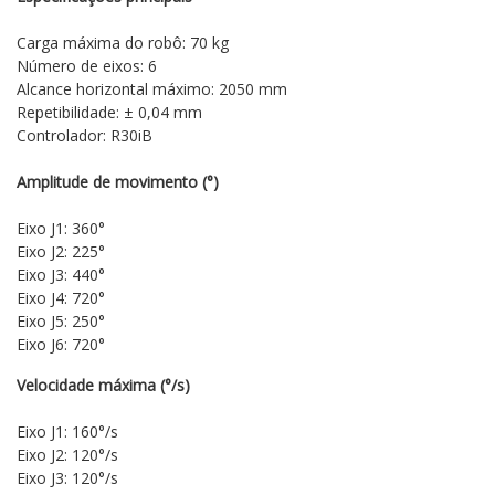
Carga máxima do robô: 70 kg
Número de eixos: 6
Alcance horizontal máximo: 2050 mm
Repetibilidade: ± 0,04 mm
Controlador: R30iB
Amplitude de movimento (°)
Eixo J1: 360°
Eixo J2: 225°
Eixo J3: 440°
Eixo J4: 720°
Eixo J5: 250°
Eixo J6: 720°
Velocidade máxima (°/s)
Eixo J1: 160°/s
Eixo J2: 120°/s
Eixo J3: 120°/s