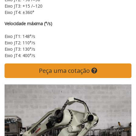
Eixo JT3: +15 /–120
Eixo JT4: ±360°
Velocidade máxima (°/s)
Eixo JT1: 148°/s
Eixo JT2: 110°/s
Eixo JT3: 130°/s
Eixo JT4: 400°/s
Peça uma cotação