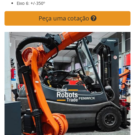
Eixo 6: +/-350º
Peça uma cotação
Previous
Next