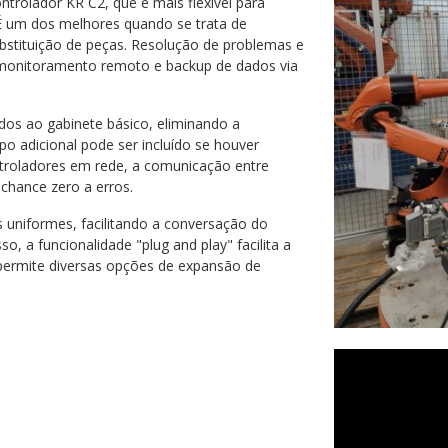
trolador KR C2, que é mais flexível para
 É um dos melhores quando se trata de
ubstituição de peças. Resolução de problemas e
monitoramento remoto e backup de dados via
dos ao gabinete básico, eliminando a
o adicional pode ser incluído se houver
ntroladores em rede, a comunicação entre
hance zero a erros.
 uniformes, facilitando a conversação do
so, a funcionalidade "plug and play" facilita a
 permite diversas opções de expansão de