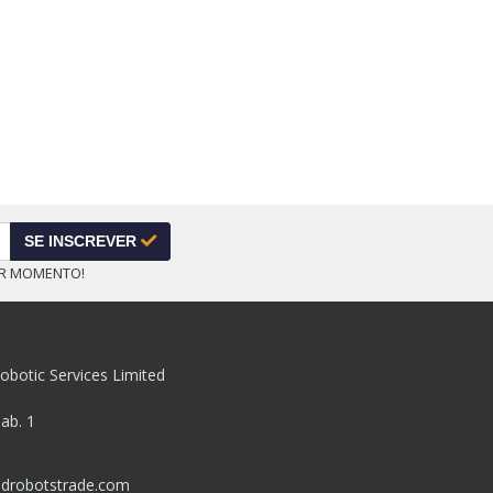
SE INSCREVER
ER MOMENTO!
obotic Services Limited
pab. 1
drobotstrade.com