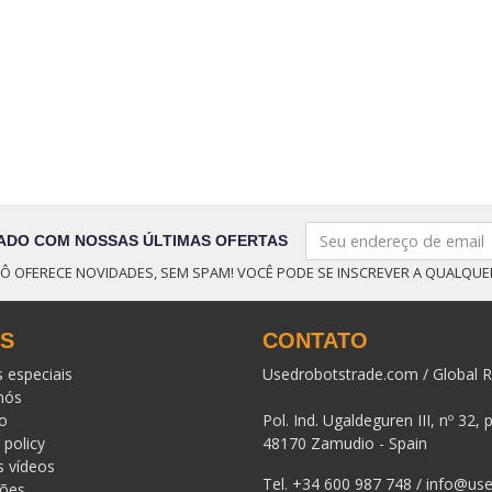
ADO COM NOSSAS ÚLTIMAS OFERTAS
Ô OFERECE NOVIDADES, SEM SPAM! VOCÊ PODE SE INSCREVER A QUALQU
KS
CONTATO
s especiais
Usedrobotstrade.com / Global R
nós
o
Pol. Ind. Ugaldeguren III, nº 32, 
 policy
48170 Zamudio - Spain
s vídeos
Tel.
+34 600 987 748
/
info@use
ções