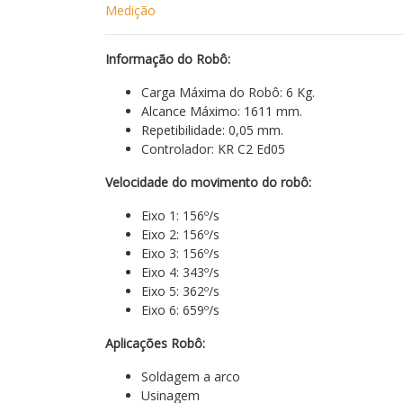
Medição
Informação do Robô:
Carga Máxima do Robô: 6 Kg.
Alcance Máximo: 1611 mm.
Repetibilidade: 0,05 mm.
Controlador: KR C2 Ed05
Velocidade do movimento do robô:
Eixo 1: 156º/s
Eixo 2: 156º/s
Eixo 3: 156º/s
Eixo 4: 343º/s
Eixo 5: 362º/s
Eixo 6: 659º/s
Aplicações Robô:
Soldagem a arco
Usinagem