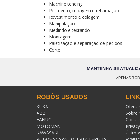
Machine tending
Polimento, moagem e rebarbação
Revestimento e colagem
Manipulação
Medindo e testando
Montagem
Paletização e separação de pedidos
Corte
MANTENHA-SE ATUALIZ
APENAS ROB
ROBÔS USADOS
LIN
KUKA
Oferta
ABB
Sobre 
FANUC
Contat
MOTOMAN
Privacy
KAWASAKI
Último
ROBÔS SCARA - OFERTA ESPECIAL
Avalia