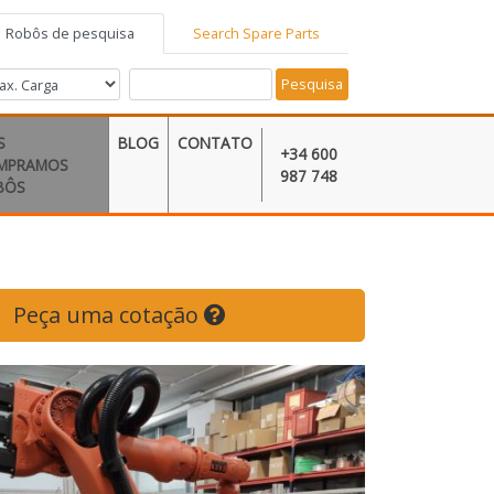
Robôs de pesquisa
Search Spare Parts
Pesquisa
S
BLOG
CONTATO
+34 600
MPRAMOS
987 748
BÔS
Peça uma cotação