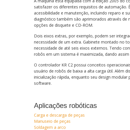
A máquina está equipada com a edição 2005 do con
satisfazer os diferentes requisitos de automação.
acessibilidade e manutenção, incluindo reparo e s
diagnóstico também são aprimorados através de 
opções de disquete e CD-ROM.
Dois eixos extras, por exemplo, podem ser integra
necessidade de um extra. Gabinete montado no top
necessidade de até seis eixos externos. Tendo co
robôs em um sistema é maximizada, dando assim c
O controlador KR C2 possui conceitos operacionais
usuário de robôs de baixa a alta carga útil. Além dis
inicialização rápida, enquanto seu design modular
software.
Aplicações robóticas
Carga e descarga de peças
Manuseio de peças
Soldagem a arco