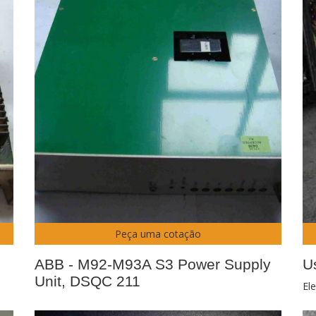
Peça uma cotação
ABB - M92-M93A S3 Power Supply
U
Unit, DSQC 211
El