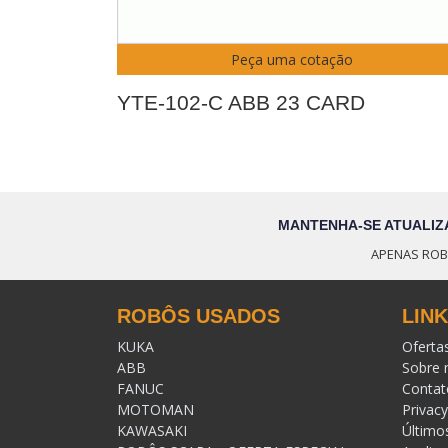
Peça uma cotação
YTE-102-C ABB 23 CARD
MANTENHA-SE ATUALIZ
APENAS ROB
ROBÔS USADOS
LIN
KUKA
Oferta
ABB
Sobre 
FANUC
Contat
MOTOMAN
Privacy
KAWASAKI
Último