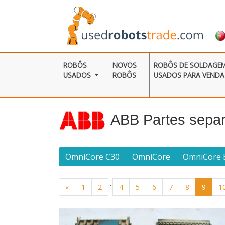
ROBÔS
NOVOS
ROBÔS DE SOLDAGE
USADOS
ROBÔS
USADOS ​​PARA VENDA
ABB Partes sepa
OmniCore C30
OmniCore
OmniCore 
...
«
1
2
4
5
6
7
8
9
1