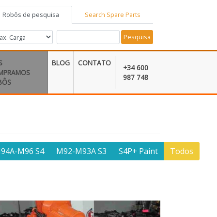
Robôs de pesquisa
Search Spare Parts
Pesquisa
S
BLOG
CONTATO
+34 600
MPRAMOS
987 748
BÔS
94A-M96 S4
M92-M93A S3
S4P+ Paint
Todos