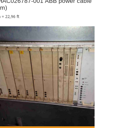
HAC026787-001 ABB power cable
7m)
 = 22,96 ft