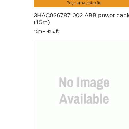
Peça uma cotação
3HAC026787-002 ABB power cabl
(15m)
15m = 49,2 ft