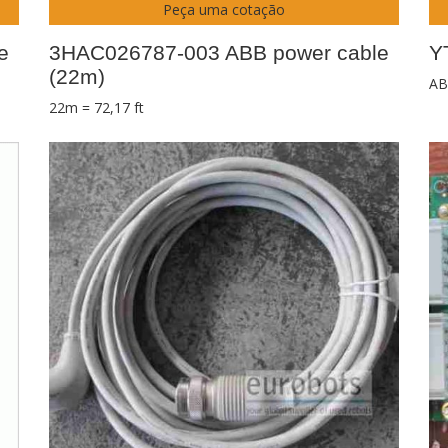
Peça uma cotação
e
3HAC026787-003 ABB power cable
Y
(22m)
AB
22m = 72,17 ft