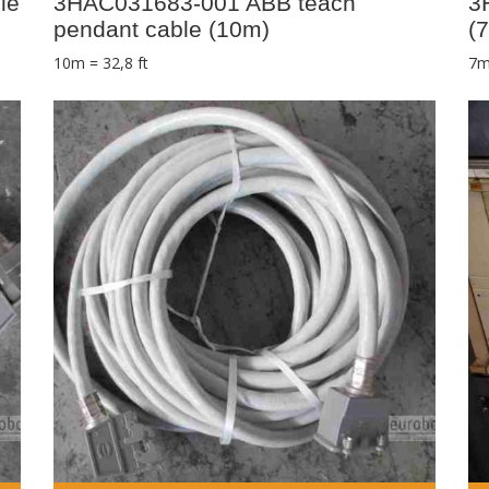
le
3HAC031683-001 ABB teach
3
pendant cable (10m)
(
10m = 32,8 ft
7m