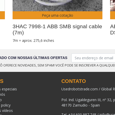
Peça uma cotação
3HAC 7998-1 ABB SMB signal cable
A
(7m)
D
7m = aprox. 275,6 inches
ADO COM NOSSAS ÚLTIMAS OFERTAS
Ô OFERECE NOVIDADES, SEM SPAM! VOCÊ PODE SE INSCREVER A QUALQU
KS
CONTATO
s especiais
Usedrobotstrade.com / Global R
nós
o
Pol. Ind. Ugaldeguren III, nº 32, 
 policy
48170 Zamudio - Spain
s vídeos
Tel.
+34 600 987 748
/
info@use