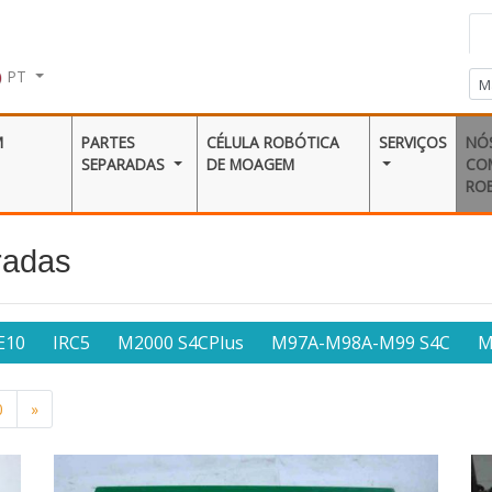
PT
M
PARTES
CÉLULA ROBÓTICA
SERVIÇOS
NÓ
SEPARADAS
DE MOAGEM
CO
RO
radas
E10
IRC5
M2000 S4CPlus
M97A-M98A-M99 S4C
M
0
»