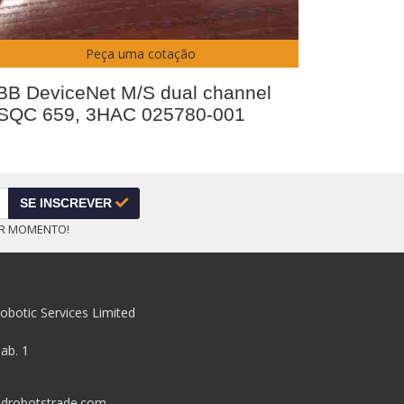
Peça uma cotação
BB DeviceNet M/S dual channel
SQC 659, 3HAC 025780-001
SE INSCREVER
ER MOMENTO!
obotic Services Limited
pab. 1
drobotstrade.com