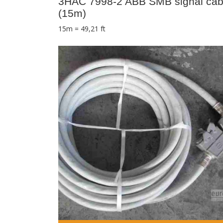
3HAC 7998-2 ABB SMB signal cab
(15m)
15m = 49,21 ft