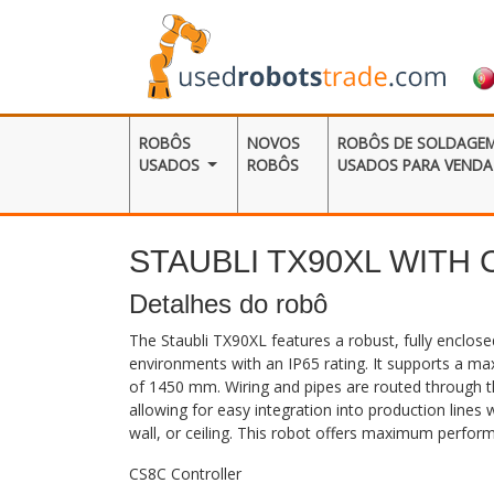
ROBÔS
NOVOS
ROBÔS DE SOLDAGE
USADOS
ROBÔS
USADOS ​​PARA VENDA
STAUBLI TX90XL WITH
Detalhes do robô
The Staubli TX90XL features a robust, fully enclosed
environments with an IP65 rating. It supports a m
of 1450 mm. Wiring and pipes are routed through th
allowing for easy integration into production lines wi
wall, or ceiling. This robot offers maximum performance
CS8C Controller