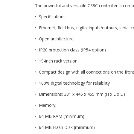
The powerful and versatile CS8C controller is compa
• Specifications:
• Ethernet, field bus, digital inputs/outputs, serial
• Open architecture
• IP20 protection class (IP54 option)
• 19-inch rack version
• Compact design with all connections on the fron
• 100% digital technology for reliability
• Dimensions: 331 x 445 x 455 mm (H x L x D)
• Memory:
• 64 MB RAM (minimum)
• 64 MB Flash Disk (minimum)