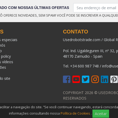
ADO COM NOSSAS ÚLTIMAS OFERTAS
Ô OFERECE NOVIDADES, SEM SPAM! VOCÊ PODE SE INSCREVER A QUALQU
KS
CONTATO
s especiais
Usedrobotstrade.com / Global R
nós
o
Pol. Ind. Ugaldeguren III, nº 32, 
 policy
48170 Zamudio - Spain
s vídeos
Tel.
+34 600 987 748
/
info@use
ções
o site
COPYRIGHT 2026 © USEDROB
RESERVADOS
ara facilitar a navegação do site. ”Se você continuar navegando, estará con
informações consultando nossa
Política de Cookies
.
Aceitar