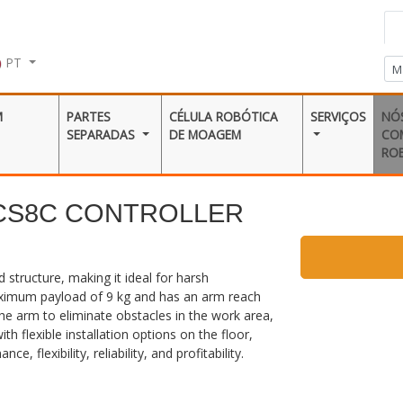
PT
M
PARTES
CÉLULA ROBÓTICA
SERVIÇOS
NÓ
SEPARADAS
DE MOAGEM
CO
RO
 CS8C CONTROLLER
 structure, making it ideal for harsh
aximum payload of 9 kg and has an arm reach
e arm to eliminate obstacles in the work area,
th flexible installation options on the floor,
, flexibility, reliability, and profitability.