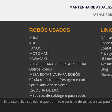
MANTENHA-SE ATUALIZ
APENAS ROB
ROBÔS USADOS
LIN
KUKA
Oferta
ABB
Sobre 
FANUC
Contat
MOTOMAN
Privacy
KAWASAKI
Último
ROBÔS SCARA - OFERTA ESPECIAL
Avalia
Outros Robôs
Blog
MESA ROTATIVA PARA ROBÔS
Mapa d
Célula robótica de fresagem e corte
SprutCamGenericName
ESCOLHA DE LIXO
Máquinas de soldagem para robôs
Trumpf /Laserline/Raycus
Este site utiliza cookies, o que permite o controle de visitas únicas p