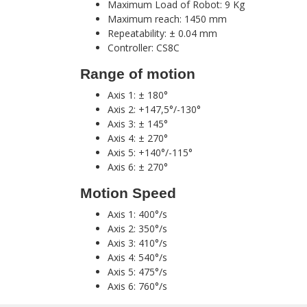
Maximum Load of Robot: 9 Kg
Maximum reach: 1450 mm
Repeatability: ± 0.04 mm
Controller: CS8C
Range of motion
Axis 1: ± 180°
Axis 2: +147,5°/-130°
Axis 3: ± 145°
Axis 4: ± 270°
Axis 5: +140°/-115°
Axis 6: ± 270°
Motion Speed
Axis 1: 400°/s
Axis 2: 350°/s
Axis 3: 410°/s
Axis 4: 540°/s
Axis 5: 475°/s
Axis 6: 760°/s