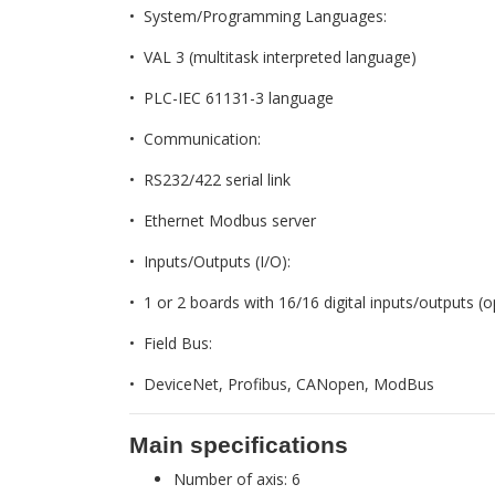
• System/Programming Languages:
• VAL 3 (multitask interpreted language)
• PLC-IEC 61131-3 language
• Communication:
• RS232/422 serial link
• Ethernet Modbus server
• Inputs/Outputs (I/O):
• 1 or 2 boards with 16/16 digital inputs/outputs (o
• Field Bus:
• DeviceNet, Profibus, CANopen, ModBus
Main specifications
Number of axis: 6