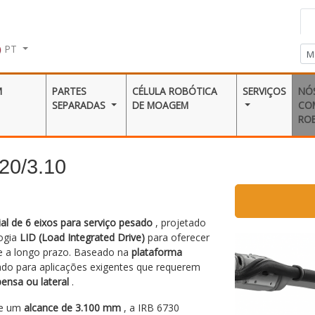
PT
M
PARTES
CÉLULA ROBÓTICA
SERVIÇOS
NÓ
SEPARADAS
DE MOAGEM
CO
RO
20/3.10
ial de 6 eixos para serviço pesado
, projetado
ogia
LID (Load Integrated Drive)
para oferecer
de a longo prazo. Baseado na
plataforma
ado para aplicações exigentes que requerem
ensa ou lateral
.
e um
alcance de 3.100 mm
, a IRB 6730