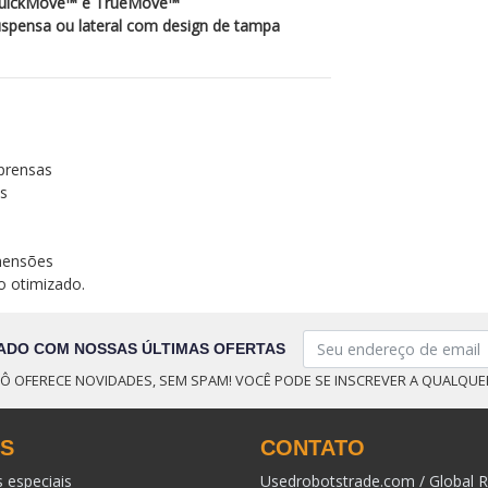
QuickMove™ e TrueMove™
uspensa ou lateral com design de tampa
 prensas
os
mensões
o otimizado.
ADO COM NOSSAS ÚLTIMAS OFERTAS
Ô OFERECE NOVIDADES, SEM SPAM! VOCÊ PODE SE INSCREVER A QUALQU
KS
CONTATO
s especiais
Usedrobotstrade.com / Global R