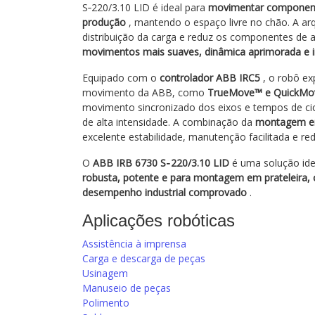
S‑220/3.10 LID é ideal para
movimentar component
produção
, mantendo o espaço livre no chão. A ar
distribuição da carga e reduz os componentes de
movimentos mais suaves, dinâmica aprimorada e i
Equipado com o
controlador ABB IRC5
, o robô ex
movimento da ABB, como
TrueMove™ e QuickM
movimento sincronizado dos eixos e tempos de c
de alta intensidade. A combinação da
montagem em
excelente estabilidade, manutenção facilitada e re
O
ABB IRB 6730 S‑220/3.10 LID
é uma solução ide
robusta, potente e para montagem em prateleira
desempenho industrial comprovado
.
Aplicações robóticas
Assistência à imprensa
Carga e descarga de peças
Usinagem
Manuseio de peças
Polimento