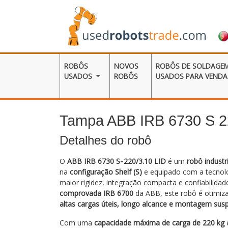
ROBÔS
NOVOS
ROBÔS DE SOLDAGE
USADOS
ROBÔS
USADOS ​​PARA VENDA
Tampa ABB IRB 6730 S 2
Detalhes do robô
O
ABB IRB 6730 S‑220/3.10 LID
é um
robô industr
na
configuração Shelf (S)
e equipado com a tecnol
maior rigidez, integração compacta e confiabilida
comprovada IRB 6700
da ABB, este robô é otimiz
altas cargas úteis, longo alcance e montagem susp
Com uma
capacidade máxima de carga de 220 kg