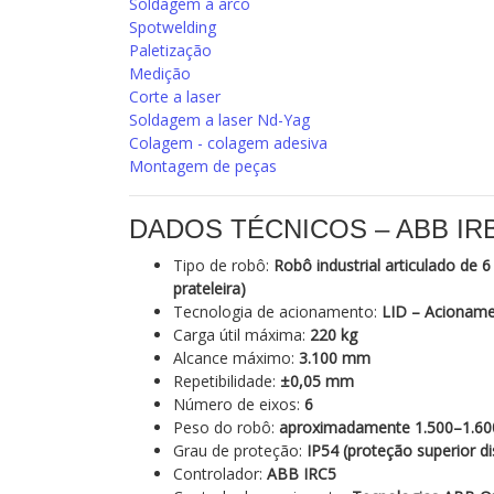
Soldagem a arco
Spotwelding
Paletização
Medição
Corte a laser
Soldagem a laser Nd-Yag
Colagem - colagem adesiva
Montagem de peças
DADOS TÉCNICOS – ABB IRB 
Tipo de robô:
Robô industrial articulado de 
prateleira)
Tecnologia de acionamento:
LID – Acioname
Carga útil máxima:
220 kg
Alcance máximo:
3.100 mm
Repetibilidade:
±0,05 mm
Número de eixos:
6
Peso do robô:
aproximadamente 1.500–1.60
Grau de proteção:
IP54 (proteção superior d
Controlador:
ABB IRC5