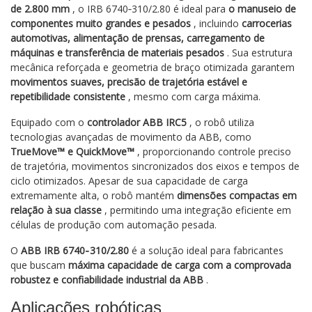
de 2.800 mm
, o IRB 6740‑310/2.80 é ideal para
o manuseio de
componentes muito grandes e pesados
, incluindo
carrocerias
automotivas, alimentação de prensas, carregamento de
máquinas e transferência de materiais pesados
. Sua estrutura
mecânica reforçada e geometria de braço otimizada garantem
movimentos suaves, precisão de trajetória estável e
repetibilidade consistente
, mesmo com carga máxima.
Equipado com o
controlador ABB IRC5
, o robô utiliza
tecnologias avançadas de movimento da ABB, como
TrueMove™ e QuickMove™
, proporcionando controle preciso
de trajetória, movimentos sincronizados dos eixos e tempos de
ciclo otimizados. Apesar de sua capacidade de carga
extremamente alta, o robô mantém
dimensões compactas em
relação à sua classe
, permitindo uma integração eficiente em
células de produção com automação pesada.
O
ABB IRB 6740‑310/2.80
é a solução ideal para fabricantes
que buscam
máxima capacidade de carga com a comprovada
robustez e confiabilidade industrial da ABB
.
Aplicações robóticas