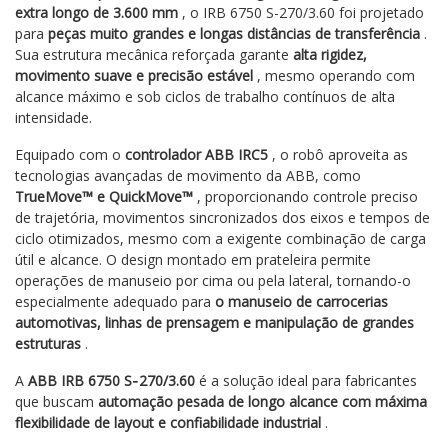
extra longo de 3.600 mm
, o IRB 6750 S-270/3.60 foi projetado
para
peças muito grandes e longas distâncias de transferência
.
Sua estrutura mecânica reforçada garante
alta rigidez,
movimento suave e precisão estável
, mesmo operando com
alcance máximo e sob ciclos de trabalho contínuos de alta
intensidade.
Equipado com o
controlador ABB IRC5
, o robô aproveita as
tecnologias avançadas de movimento da ABB, como
TrueMove™ e QuickMove™
, proporcionando controle preciso
de trajetória, movimentos sincronizados dos eixos e tempos de
ciclo otimizados, mesmo com a exigente combinação de carga
útil e alcance. O design montado em prateleira permite
operações de manuseio por cima ou pela lateral, tornando-o
especialmente adequado para
o manuseio de carrocerias
automotivas, linhas de prensagem e manipulação de grandes
estruturas
.
A
ABB IRB 6750 S‑270/3.60
é a solução ideal para fabricantes
que buscam
automação pesada de longo alcance com máxima
flexibilidade de layout e confiabilidade industrial
.