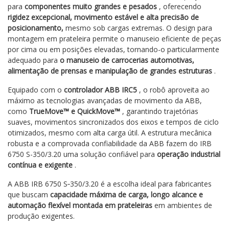
para
componentes muito grandes e pesados
, oferecendo
rigidez excepcional, movimento estável e alta precisão de
posicionamento,
mesmo sob cargas extremas. O design para
montagem em prateleira permite o manuseio eficiente de peças
por cima ou em posições elevadas, tornando-o particularmente
adequado para
o manuseio de carrocerias automotivas,
alimentação de prensas e manipulação de grandes estruturas
.
Equipado com o
controlador ABB IRC5
, o robô aproveita ao
máximo as tecnologias avançadas de movimento da ABB,
como
TrueMove™ e QuickMove™
, garantindo trajetórias
suaves, movimentos sincronizados dos eixos e tempos de ciclo
otimizados, mesmo com alta carga útil. A estrutura mecânica
robusta e a comprovada confiabilidade da ABB fazem do IRB
6750 S-350/3.20 uma solução confiável para
operação industrial
contínua e exigente
.
A ABB IRB 6750 S‑350/3.20 é a escolha ideal para fabricantes
que buscam
capacidade máxima de carga, longo alcance e
automação flexível montada em prateleiras
em ambientes de
produção exigentes.