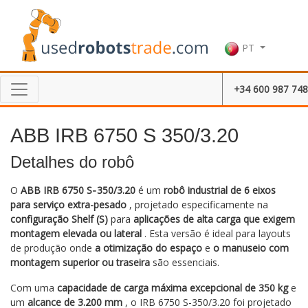
PT
+34 600 987 748
ABB IRB 6750 S 350/3.20
Detalhes do robô
O
ABB IRB 6750 S‑350/3.20
é um
robô industrial de 6 eixos
para serviço extra-pesado
, projetado especificamente na
configuração Shelf (S)
para
aplicações de alta carga que exigem
montagem elevada ou lateral
. Esta versão é ideal para layouts
de produção onde
a otimização do espaço
e
o manuseio com
montagem superior ou traseira
são essenciais.
Com uma
capacidade de carga máxima excepcional de 350 kg
e
um
alcance de 3.200 mm
, o IRB 6750 S-350/3.20 foi projetado