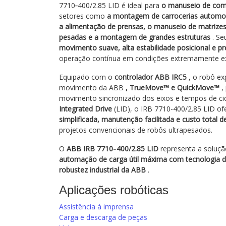
7710‑400/2.85 LID é ideal para
o manuseio de com
setores como
a montagem de carrocerias automot
a alimentação de prensas, o manuseio de matrize
pesadas e a montagem de grandes estruturas
. Se
movimento suave, alta estabilidade posicional e pr
operação contínua em condições extremamente ex
Equipado com o
controlador ABB IRC5
, o robô ex
movimento da ABB
, TrueMove™ e QuickMove™
,
movimento sincronizado dos eixos e tempos de ci
Integrated Drive
(LID), o IRB 7710-400/2.85 LID o
simplificada, manutenção facilitada e custo total 
projetos convencionais de robôs ultrapesados.
O
ABB IRB 7710‑400/2.85 LID
representa a soluçã
automação de carga útil máxima com tecnologia
robustez industrial da ABB
.
Aplicações robóticas
Assistência à imprensa
Carga e descarga de peças