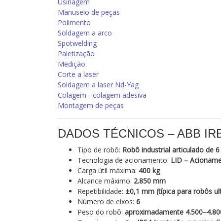
Usinagem
Manuseio de peças
Polimento
Soldagem a arco
Spotwelding
Paletização
Medição
Corte a laser
Soldagem a laser Nd-Yag
Colagem - colagem adesiva
Montagem de peças
DADOS TÉCNICOS – ABB IRB 
Tipo de robô:
Robô industrial articulado de 
Tecnologia de acionamento:
LID – Acioname
Carga útil máxima:
400 kg
Alcance máximo:
2.850 mm
Repetibilidade:
±0,1 mm (típica para robôs ul
Número de eixos:
6
Peso do robô:
aproximadamente 4.500–4.80