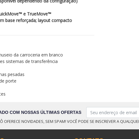
isponível dependendo da configuração)
QuickMove™ e TrueMove™
m base reforçada; layout compacto
nuseio da carroceria em branco
es sistemas de transferência
nas pesadas
de porte
tes
ADO COM NOSSAS ÚLTIMAS OFERTAS
Ô OFERECE NOVIDADES, SEM SPAM! VOCÊ PODE SE INSCREVER A QUALQU