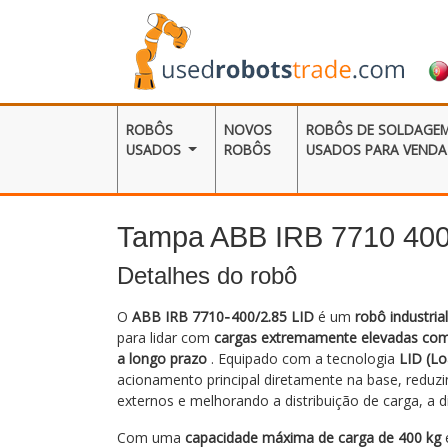
ROBÔS
NOVOS
ROBÔS DE SOLDAGE
USADOS
ROBÔS
USADOS ​​PARA VENDA
Tampa ABB IRB 7710 400
Detalhes do robô
O
ABB IRB 7710‑400/2.85 LID
é um
robô industria
para lidar com
cargas extremamente elevadas com r
a longo prazo
. Equipado com a tecnologia
LID (Lo
acionamento principal diretamente na base, reduz
externos e melhorando a distribuição de carga, a d
Com uma
capacidade máxima de carga de 400 kg