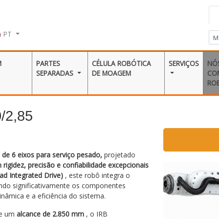
PT
M
PARTES
CÉLULA ROBÓTICA
SERVIÇOS
NÓ
SEPARADAS
DE MOAGEM
CO
RO
/2,85
l de 6 eixos para serviço pesado,
projetado
igidez, precisão e confiabilidade excepcionais
ad Integrated Drive)
, este robô integra o
indo significativamente os componentes
inâmica e a eficiência do sistema.
e um
alcance de 2.850 mm
, o IRB