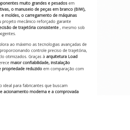
ponentes muito grandes e pesados
em
ivas, o manuseio de peças em branco (BIW),
s e moldes, o carregamento de máquinas
u projeto mecânico reforçado garante
ecisão de trajetória consistente
, mesmo sob
igentes.
plora ao máximo as tecnologias avançadas de
 proporcionando controle preciso de trajetória,
clo otimizados. Graças à
arquitetura Load
ferece
maior confiabilidade, instalação
de propriedade reduzido
em comparação com
o ideal para fabricantes que buscam
 de acionamento moderna e a comprovada