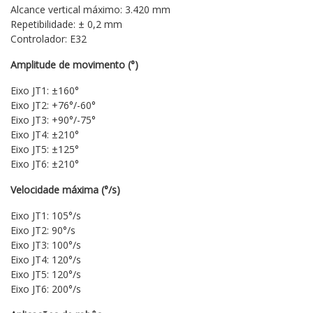
Alcance vertical máximo: 3.420 mm
Repetibilidade: ± 0,2 mm
Controlador: E32
Amplitude de movimento (°)
Eixo JT1: ±160°
Eixo JT2: +76°/-60°
Eixo JT3: +90°/-75°
Eixo JT4: ±210°
Eixo JT5: ±125°
Eixo JT6: ±210°
Velocidade máxima (°/s)
Eixo JT1: 105°/s
Eixo JT2: 90°/s
Eixo JT3: 100°/s
Eixo JT4: 120°/s
Eixo JT5: 120°/s
Eixo JT6: 200°/s