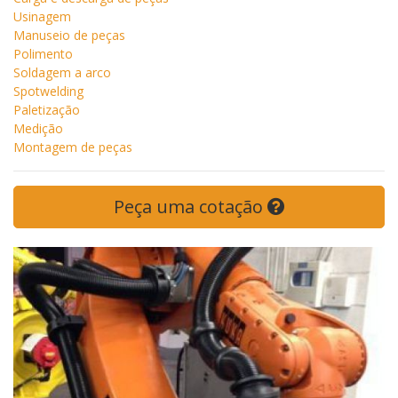
Usinagem
Manuseio de peças
Polimento
Soldagem a arco
Spotwelding
Paletização
Medição
Montagem de peças
Peça uma cotação