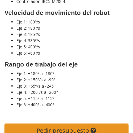
Controlador: IRC5 M2004
Velocidad de movimiento del robot
Eje 1: 180º/s
Eje 2: 180º/s
Eje 3: 185º/s
Eje 4: 385º/s
Eje 5: 400º/s
Eje 6: 460º/s
Rango de trabajo del eje
Eje 1: +180º a -180º
Eje 2: +150º/s a -90º
Eje 3: +65º/s a -245º
Eje 4: +200º/s a -200º
Eje 5: +115º a -115º
Eje 6: +400º a -400º
Pedir presupuesto