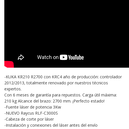
-KUKA KR210 R2700 con KRC4 año de producción: controlador
2012/2013, totalmente renovado por nuestros técnicos
expertos.
Con 6 meses de garantía para repuestos. Carga útil máxima:
210 kg Alcance del brazo: 2700 mm. ¡Perfecto estado!
-Fuente láser de potencia 3Kw
-NUEVO Raycus RLF-C3000S
-Cabeza de corte por láser
-Instalación y conexiones del láser antes del envío