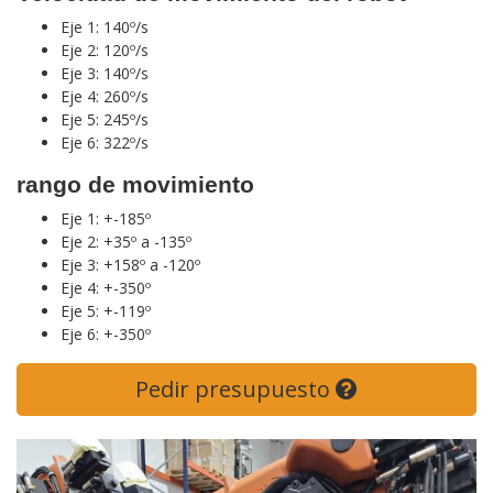
Eje 1: 140º/s
Eje 2: 120º/s
Eje 3: 140º/s
Eje 4: 260º/s
Eje 5: 245º/s
Eje 6: 322º/s
rango de movimiento
Eje 1: +-185º
Eje 2: +35º a -135º
Eje 3: +158º a -120º
Eje 4: +-350º
Eje 5: +-119º
Eje 6: +-350º
Pedir presupuesto