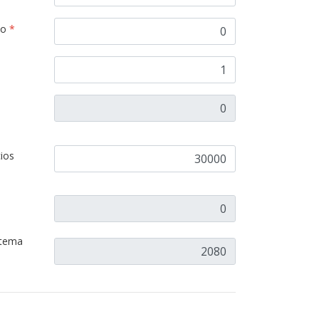
no
*
cios
stema