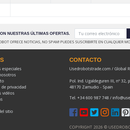
CON NUESTRAS ÚLTIMAS OFERTAS.
OBOT OFRECE NOTICIAS, NO SPAM! PUEDES SUSCRIBIRTE EN CUALQUIER M
KS
CONTACTO
s especiales
Usedrobotstrade.com / Global R
nosotros
to
Pol. Ind. Ugaldeguren III, nº 32, 
a de privacidad
48170 Zamudio - Spain
s vidéos
Tel.
+34 600 987 748
/
info@use
as
l sitio
COPYRIGHT 2026 © USEDROB