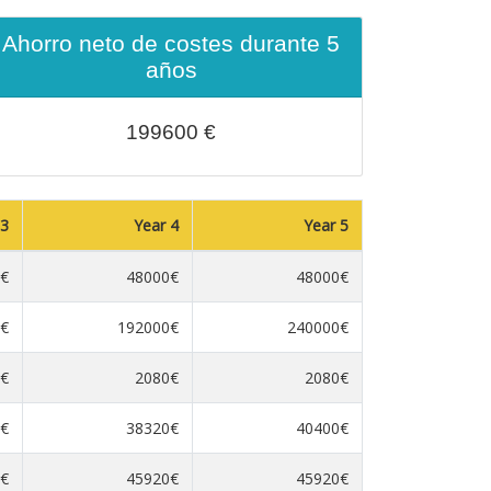
Ahorro neto de costes durante 5
años
199600
€
 3
Year 4
Year 5
€
48000€
48000€
€
192000€
240000€
€
2080€
2080€
€
38320€
40400€
€
45920€
45920€