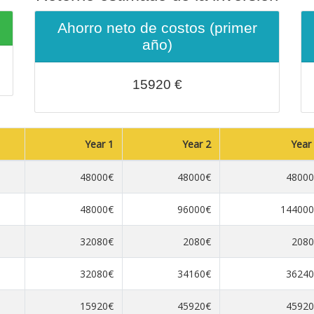
Ahorro neto de costos (primer
año)
15920
€
Year 1
Year 2
Year
48000€
48000€
48000
48000€
96000€
144000
32080€
2080€
2080
32080€
34160€
36240
15920€
45920€
45920