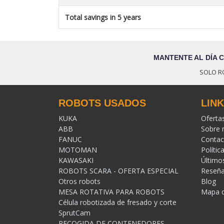
Total savings in 5 years
MANTENTE AL DÍA 
SOLO R
ROBOTS USADOS
LIN
KUKA
Oferta
ABB
Sobre 
FANUC
Contac
MOTOMAN
Polític
KAWASAKI
Último
ROBOTS SCARA - OFERTA ESPECIAL
Reseñ
Otros robots
Blog
MESA ROTATIVA PARA ROBOTS
Mapa de
Célula robotizada de fresado y corte
SprutCam
RECOGIDA DE CONTENEDORES