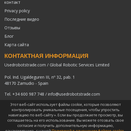
контакт
Privacy policy
Последние видео
Отзывы
Блог
Карта сайта
КОНТАКТНАЯ ИНФОРМАЦИЯ
Usedrobotstrade.com / Global Robotic Services Limited
Pol. Ind. Ugaldeguren III, nº 32, pab. 1
48170 Zamudio - Spain
Tel.
+34 600 987 748
/
info@usedrobotstrade.com
Этот веб-сайт использует файлы cookie, которые позволяют
контролировать уникальные посещения, чтобы упростить
навигацию по веб-сайту ». Если вы продолжаете просмотр, вы
соглашаетесь на его использование. Вы можете отозвать свое
COPYRIGHT 2026 © USEDROBOTSTRADE.COM. ВСЕ ПРАВА
согласие и получить дополнительную информацию,
ЗАЩИЩЕНЫ
ознакомившись с нашей
Политикой в отношении файлов cookie
.