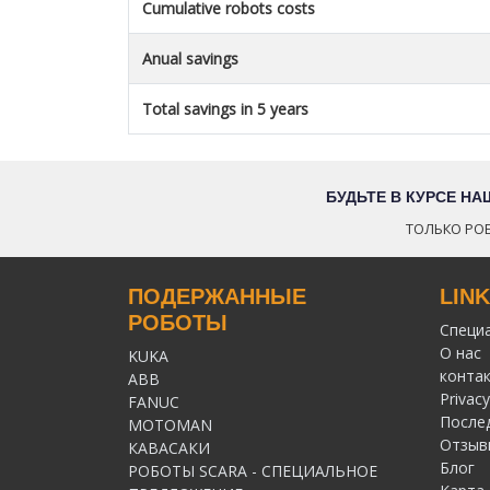
Cumulative robots costs
Anual savings
Total savings in 5 years
БУДЬТЕ В КУРСЕ Н
ТОЛЬКО РОБ
ПОДЕРЖАННЫЕ
LIN
РОБОТЫ
Специ
О нас
KUKA
конта
ABB
Privacy
FANUC
После
MOTOMAN
Отзыв
КАВАСАКИ
Блог
РОБОТЫ SCARA - СПЕЦИАЛЬНОЕ