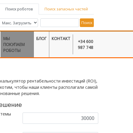
Поиск роботов
Поиск запасных частей
Поиск
МЫ
БЛОГ
КОНТАКТ
+34 600
ПОКУПАЕМ
987 748
РОБОТЫ
калькулятор рентабельности инвестиций (ROI),
 хотим, чтобы наши клиенты располагали самой
нованные решения.
решение
стемы