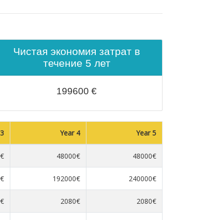
Чистая экономия затрат в
течение 5 лет
199600
€
 3
Year 4
Year 5
€
48000€
48000€
€
192000€
240000€
€
2080€
2080€