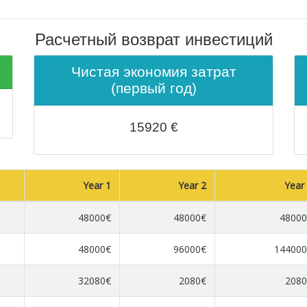
Расчетный возврат инвестиций
Чистая экономия затрат
(первый год)
15920
€
Year 1
Year 2
Year
48000€
48000€
48000
48000€
96000€
144000
32080€
2080€
2080