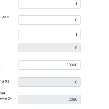
тов в
*
ы (€)
кая
темы @