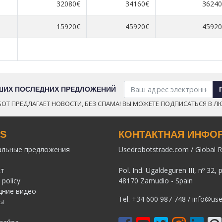
32080€
34160€
36240
15920€
45920€
45920
АШИХ ПОСЛЕДНИХ ПРЕДЛОЖЕНИЙ
ОТ ПРЕДЛАГАЕТ НОВОСТИ, БЕЗ СПАМА! ВЫ МОЖЕТЕ ПОДПИСАТЬСЯ В Л
KS
КОНТАКТНАЯ ИНФО
альные предложения
Usedrobotstrade.com / Global R
кт
Pol. Ind. Ugaldeguren III, nº 32, 
 policy
48170 Zamudio - Spain
дние видео
Tel.
+34 600 987 748
/
info@use
ы