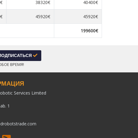
€
38320€
40400€
€
45920€
45920€
199600€
ПОДПИСАТЬСЯ
ЮБОЕ ВРЕМЯ!
РМАЦИЯ
obotic Services Limited
pab. 1
drobotstrade.com