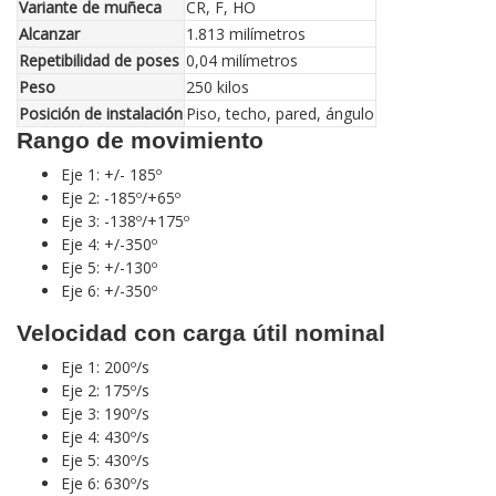
Variante de muñeca
CR, F, HO
Alcanzar
1.813 milímetros
Repetibilidad de poses
0,04 milímetros
Peso
250 kilos
Posición de instalación
Piso, techo, pared, ángulo
Rango de movimiento
Eje 1: +/- 185º
Eje 2: -185º/+65º
Eje 3: -138º/+175º
Eje 4: +/-350º
Eje 5: +/-130º
Eje 6: +/-350º
Velocidad con carga útil nominal
Eje 1: 200º/s
Eje 2: 175º/s
Eje 3: 190º/s
Eje 4: 430º/s
Eje 5: 430º/s
Eje 6: 630º/s