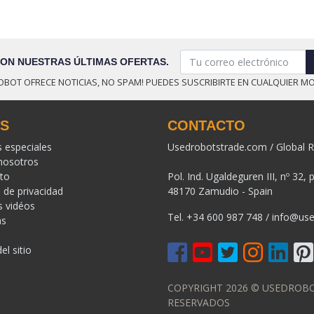
CON NUESTRAS ÚLTIMAS OFERTAS.
OBOT OFRECE NOTICIAS, NO SPAM! PUEDES SUSCRIBIRTE EN CUALQUIER M
KS
CONTACTO
s especiales
Usedrobotstrade.com / Global R
nosotros
to
Pol. Ind. Ugaldeguren III, nº 32, 
a de privacidad
48170 Zamudio - Spain
s vidéos
Tel.
+34 600 987 748
/
info@use
as
l sitio
COPYRIGHT 2026 © USEDROB
RESERVADOS