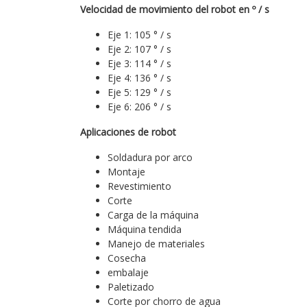
Velocidad de movimiento del robot en º / s
Eje 1: 105 ° / s
Eje 2: 107 ° / s
Eje 3: 114 ° / s
Eje 4: 136 ° / s
Eje 5: 129 ° / s
Eje 6: 206 ° / s
Aplicaciones de robot
Soldadura por arco
Montaje
Revestimiento
Corte
Carga de la máquina
Máquina tendida
Manejo de materiales
Cosecha
embalaje
Paletizado
Corte por chorro de agua