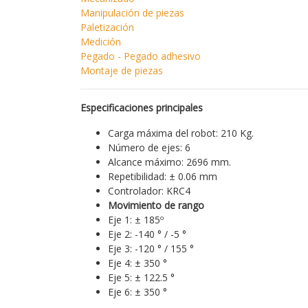
Manipulación de piezas
Paletización
Medición
Pegado - Pegado adhesivo
Montaje de piezas
Especificaciones principales
Carga máxima del robot: 210 Kg.
Número de ejes: 6
Alcance máximo: 2696 mm.
Repetibilidad: ± 0.06 mm
Controlador: KRC4
Movimiento de rango
Eje 1: ± 185º
Eje 2: -140 ° / -5 °
Eje 3: -120 ° / 155 °
Eje 4: ± 350 °
Eje 5: ± 122.5 °
Eje 6: ± 350 °