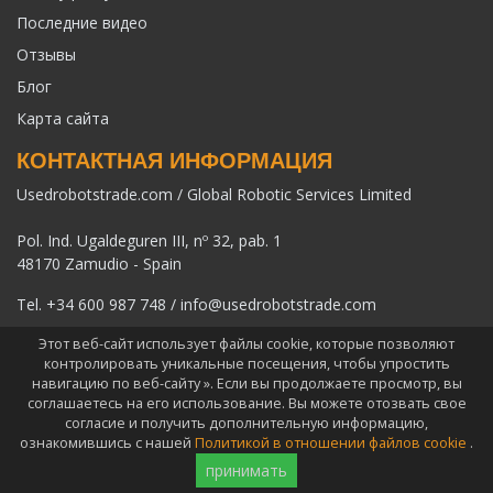
Последние видео
Отзывы
Блог
Карта сайта
КОНТАКТНАЯ ИНФОРМАЦИЯ
Usedrobotstrade.com / Global Robotic Services Limited
Pol. Ind. Ugaldeguren III, nº 32, pab. 1
48170 Zamudio - Spain
Tel.
+34 600 987 748
/
info@usedrobotstrade.com
Этот веб-сайт использует файлы cookie, которые позволяют
контролировать уникальные посещения, чтобы упростить
навигацию по веб-сайту ». Если вы продолжаете просмотр, вы
соглашаетесь на его использование. Вы можете отозвать свое
COPYRIGHT 2026 © USEDROBOTSTRADE.COM. ВСЕ ПРАВА
согласие и получить дополнительную информацию,
ЗАЩИЩЕНЫ
ознакомившись с нашей
Политикой в отношении файлов cookie
.
принимать