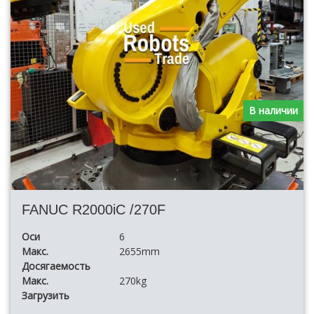
В наличии
FANUC R2000iC /270F
Оси
6
Макс.
2655mm
Досягаемость
Макс.
270kg
Загрузить