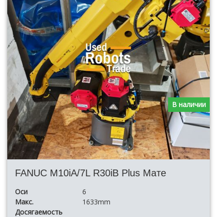
В наличии
FANUC M10iA/7L R30iB Plus Мате
Оси
6
Макс.
1633mm
Досягаемость