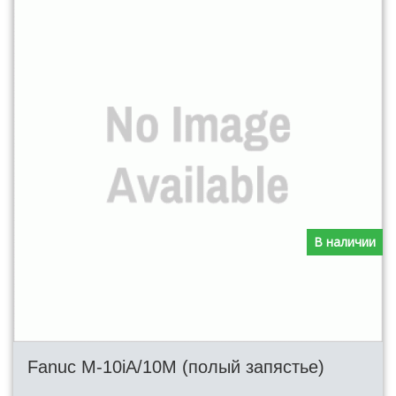
В наличии
Fanuc M-10iA/10M (полый запястье)