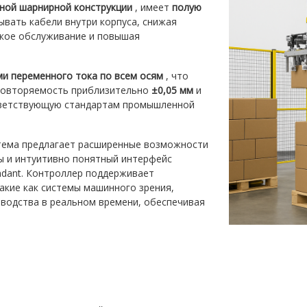
ной шарнирной конструкции
, имеет
полую
ывать кабели внутри корпуса, снижая
ское обслуживание и повышая
и переменного тока по всем осям
, что
 повторяемость приблизительно
±0,05 мм
и
тветствующую стандартам промышленной
ема предлагает расширенные возможности
ы и интуитивно понятный интерфейс
ndant. Контроллер поддерживает
акие как системы машинного зрения,
зводства в реальном времени, обеспечивая