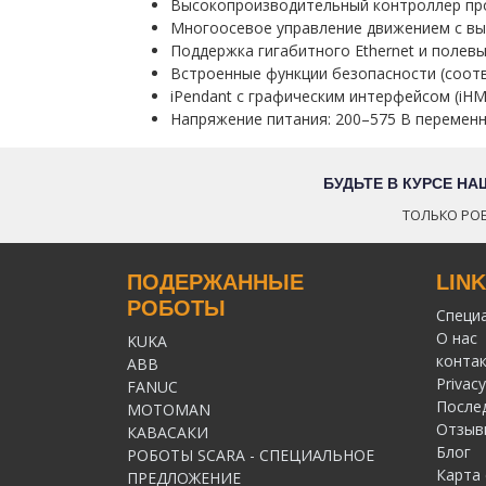
Высокопроизводительный контроллер п
Многоосевое управление движением с в
Поддержка гигабитного Ethernet и полев
Встроенные функции безопасности (соотв
iPendant с графическим интерфейсом (iHM
Напряжение питания: 200–575 В переменн
БУДЬТЕ В КУРСЕ Н
ТОЛЬКО РОБ
ПОДЕРЖАННЫЕ
LIN
РОБОТЫ
Специ
О нас
KUKA
конта
ABB
Privacy
FANUC
После
MOTOMAN
Отзыв
КАВАСАКИ
Блог
РОБОТЫ SCARA - СПЕЦИАЛЬНОЕ
Карта 
ПРЕДЛОЖЕНИЕ