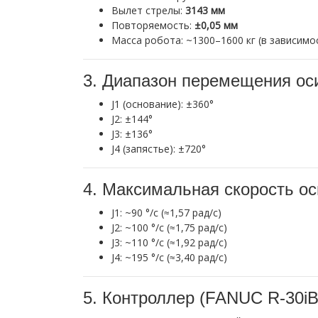
Вылет стрелы:
3143 мм
Повторяемость:
±0,05 мм
Масса робота: ~1300–1600 кг (в зависимо
3. Диапазон перемещения ос
J1 (основание): ±360°
J2: ±144°
J3: ±136°
J4 (запястье): ±720°
4. Максимальная скорость ос
J1: ~90 °/с (≈1,57 рад/с)
J2: ~100 °/с (≈1,75 рад/с)
J3: ~110 °/с (≈1,92 рад/с)
J4: ~195 °/с (≈3,40 рад/с)
5. Контроллер (FANUC R-30iB