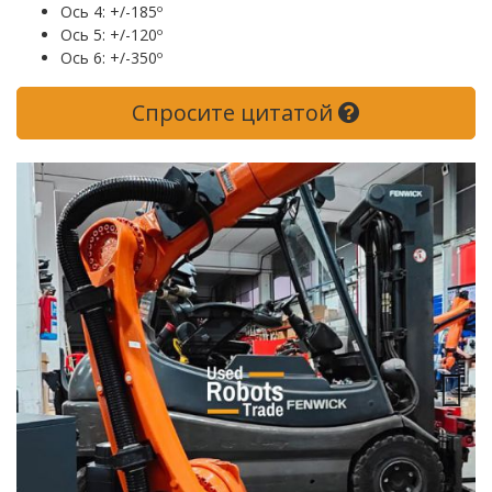
Ось 4: +/-185º
Ось 5: +/-120º
Ось 6: +/-350º
Спросите цитатой
Previous
Next