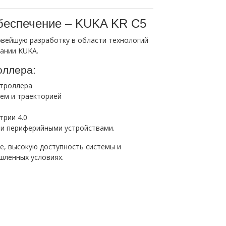
беспечение – KUKA KR C5
вейшую разработку в области технологий
ании KUKA.
оллера:
нтроллера
ем и траекторией
трии 4.0
 и периферийными устройствами.
е, высокую доступность системы и
ленных условиях.
в