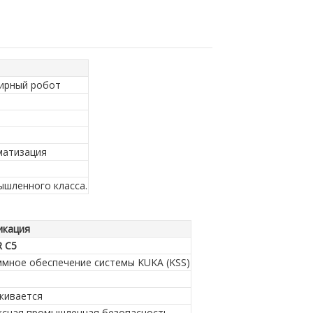
ирный робот
матизация
ышленного класса.
икация
 C5
мное обеспечение системы KUKA (KSS)
живается
ксная промышленная безопасность