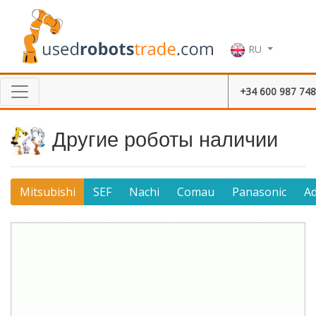
RU
+34 600 987 748
Другие роботы наличии
Mitsubishi
SEF
Nachi
Comau
Panasonic
A