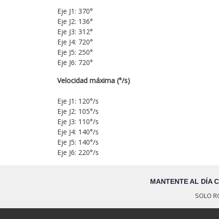
Eje J1: 370°
Eje J2: 136°
Eje J3: 312°
Eje J4: 720°
Eje J5: 250°
Eje J6: 720°
Velocidad máxima (°/s)
Eje J1: 120°/s
Eje J2: 105°/s
Eje J3: 110°/s
Eje J4: 140°/s
Eje J5: 140°/s
Eje J6: 220°/s
MANTENTE AL DÍA 
SOLO R