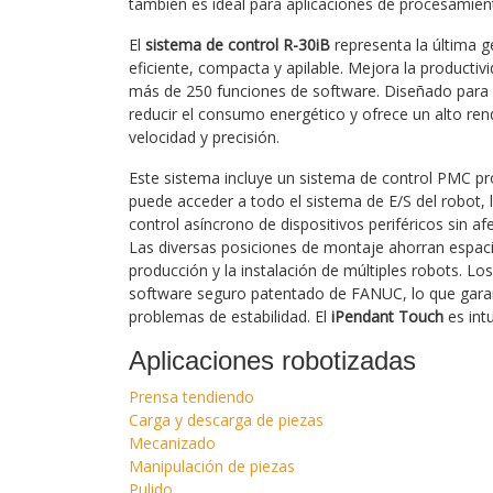
también es ideal para aplicaciones de procesamie
El
sistema de control R-30iB
representa la última 
eficiente, compacta y apilable. Mejora la product
más de 250 funciones de software. Diseñado para un
reducir el consumo energético y ofrece un alto re
velocidad y precisión.
Este sistema incluye un sistema de control PMC p
puede acceder a todo el sistema de E/S del robot, l
control asíncrono de dispositivos periféricos sin a
Las diversas posiciones de montaje ahorran espacio 
producción y la instalación de múltiples robots. Los
software seguro patentado de FANUC, lo que garant
problemas de estabilidad. El
iPendant Touch
es intu
Aplicaciones robotizadas
Prensa tendiendo
Carga y descarga de piezas
Mecanizado
Manipulación de piezas
Pulido