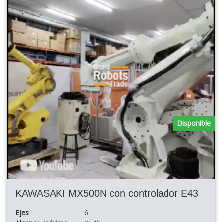
Disponible
KAWASAKI MX500N con controlador E43
Ejes
6