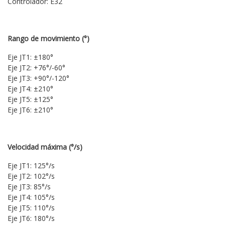
Controlador: E32
Rango de movimiento (°)
Eje JT1: ±180°
Eje JT2: +76°/-60°
Eje JT3: +90°/-120°
Eje JT4: ±210°
Eje JT5: ±125°
Eje JT6: ±210°
Velocidad máxima (°/s)
Eje JT1: 125°/s
Eje JT2: 102°/s
Eje JT3: 85°/s
Eje JT4: 105°/s
Eje JT5: 110°/s
Eje JT6: 180°/s