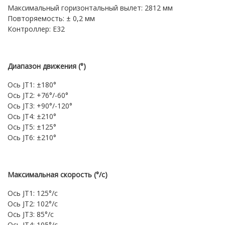
Максимальный горизонтальный вылет: 2812 мм
Повторяемость: ± 0,2 мм
Контроллер: E32
Диапазон движения (°)
Ось JT1: ±180°
Ось JT2: +76°/-60°
Ось JT3: +90°/-120°
Ось JT4: ±210°
Ось JT5: ±125°
Ось JT6: ±210°
Максимальная скорость (°/с)
Ось JT1: 125°/с
Ось JT2: 102°/с
Ось JT3: 85°/с
Ось JT4: 105°/с