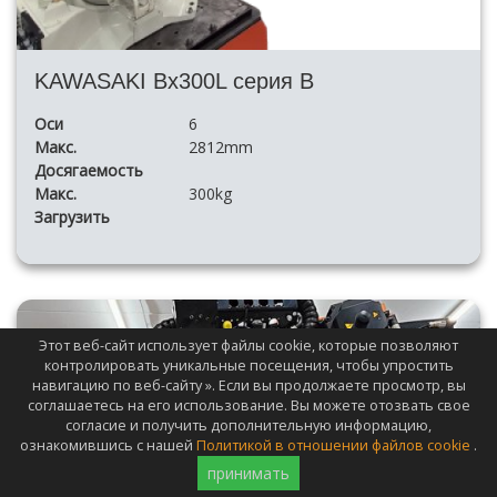
KAWASAKI Bx300L серия B
Оси
6
Макс.
2812mm
Досягаемость
Макс.
300kg
Загрузить
Этот веб-сайт использует файлы cookie, которые позволяют
контролировать уникальные посещения, чтобы упростить
навигацию по веб-сайту ». Если вы продолжаете просмотр, вы
соглашаетесь на его использование. Вы можете отозвать свое
согласие и получить дополнительную информацию,
ознакомившись с нашей
Политикой в отношении файлов cookie
.
принимать