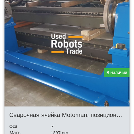
В наличии
Сварочная ячейка Motoman: позиционер EA1900N NX100 + и сварочный аппарат SKS
Оси
7
Макс.
1897mm