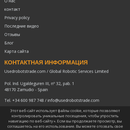
О нас
контакт
Privacy policy
Последние видео
Отзывы
Блог
Карта сайта
КОНТАКТНАЯ ИНФОРМАЦИЯ
Usedrobotstrade.com / Global Robotic Services Limited
Pol. Ind. Ugaldeguren III, nº 32, pab. 1
48170 Zamudio - Spain
Tel.
+34 600 987 748
/
info@usedrobotstrade.com
Этот веб-сайт использует файлы cookie, которые позволяют
контролировать уникальные посещения, чтобы упростить
навигацию по веб-сайту ». Если вы продолжаете просмотр, вы
соглашаетесь на его использование. Вы можете отозвать свое
COPYRIGHT 2026 © USEDROBOTSTRADE.COM. ВСЕ ПРАВА