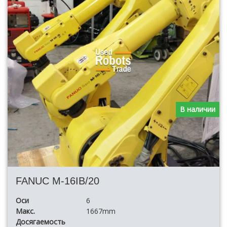
В наличии
FANUC M-16IB/20
Оси
6
Макс.
1667mm
Досягаемость