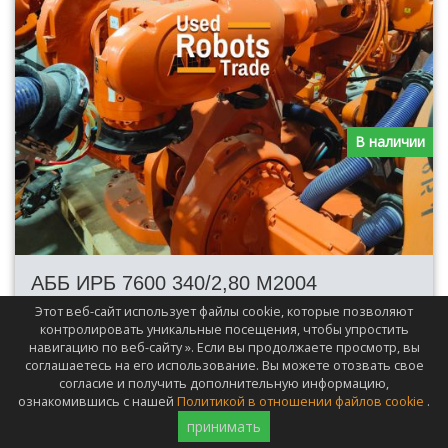
В наличии
АББ ИРБ 7600 340/2,80 М2004
Этот веб-сайт использует файлы cookie, которые позволяют
Оси
6
контролировать уникальные посещения, чтобы упростить
Макс.
2800mm
навигацию по веб-сайту ». Если вы продолжаете просмотр, вы
Досягаемость
соглашаетесь на его использование. Вы можете отозвать свое
согласие и получить дополнительную информацию,
Макс.
340kg
ознакомившись с нашей
Политикой в отношении файлов cookie
.
Загрузить
принимать