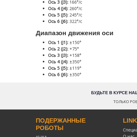
Ось 3 (J3):
166°/с
Ось 4 (J4):
260°/с
Ось 5 (J5):
245°/с
Ось 6 (J6):
322°/с
Диапазон движения оси
Ось 1 (J1):
±150°
Ось 2 (J2):
+75°
Ось 3 (J3):
+158°
Ось 4 (J4):
±350°
Ось 5 (J5):
±119°
Ось 6 (J6):
±350°
БУДЬТЕ В КУРСЕ Н
ТОЛЬКО РОБ
ПОДЕРЖАННЫЕ
LIN
РОБОТЫ
Специ
О нас