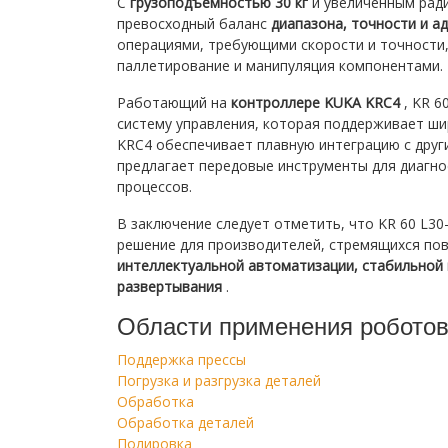
С
грузоподъемностью 30 кг
и увеличенным ради
превосходный баланс
диапазона, точности и а
операциями, требующими скорости и точности,
паллетирование и манипуляция компонентами.
Работающий на
контроллере KUKA KRC4
, KR 6
систему управления, которая поддерживает ш
KRC4 обеспечивает плавную интеграцию с друг
предлагает передовые инструменты для диагно
процессов.
В заключение следует отметить, что KR 60 L3
решение для производителей, стремящихся пов
интеллектуальной автоматизации, стабильной 
развертывания
.
Области применения робото
Поддержка прессы
Погрузка и разгрузка деталей
Обработка
Обработка деталей
Полировка