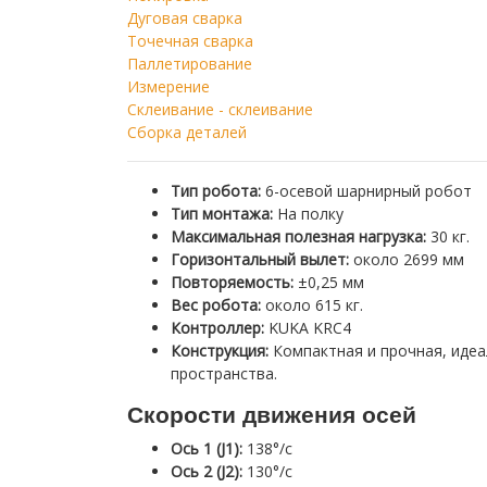
Дуговая сварка
Точечная сварка
Паллетирование
Измерение
Склеивание - склеивание
Сборка деталей
Тип робота:
6-осевой шарнирный робот
Тип монтажа:
На полку
Максимальная полезная нагрузка:
30 кг.
Горизонтальный вылет:
около 2699 мм
Повторяемость:
±0,25 мм
Вес робота:
около 615 кг.
Контроллер:
KUKA KRC4
Конструкция:
Компактная и прочная, идеа
пространства.
Скорости движения осей
Ось 1 (J1):
138°/с
Ось 2 (J2):
130°/с