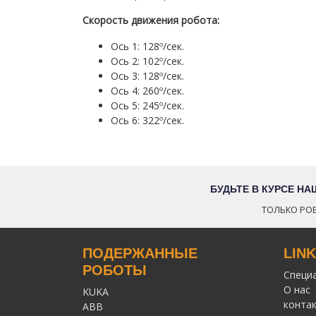
Скорость движения робота:
Ось 1: 128º/сек.
Ось 2: 102º/сек.
Ось 3: 128º/сек.
Ось 4: 260º/сек.
Ось 5: 245º/сек.
Ось 6: 322º/сек.
БУДЬТЕ В КУРСЕ Н
ТОЛЬКО РОБ
ПОДЕРЖАННЫЕ
LIN
РОБОТЫ
Специ
О нас
KUKA
конта
ABB