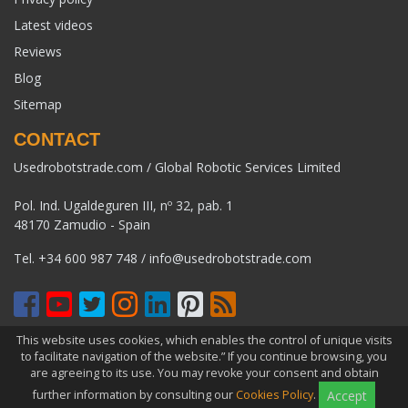
Latest videos
Reviews
Blog
Sitemap
CONTACT
Usedrobotstrade.com / Global Robotic Services Limited
Pol. Ind. Ugaldeguren III, nº 32, pab. 1
48170 Zamudio - Spain
Tel.
+34 600 987 748
/
info@usedrobotstrade.com
This website uses cookies, which enables the control of unique visits
COPYRIGHT 2026 © USEDROBOTSTRADE.COM. ALL RIGHTS
to facilitate navigation of the website.” If you continue browsing, you
RESERVED
are agreeing to its use. You may revoke your consent and obtain
further information by consulting our
Cookies Policy
.
Accept